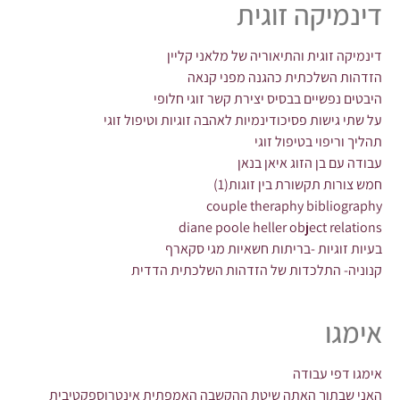
דינמיקה זוגית
דינמיקה זוגית והתיאוריה של מלאני קליין
הזדהות השלכתית כהגנה מפני קנאה
היבטים נפשיים בבסיס יצירת קשר זוגי חלופי
על שתי גישות פסיכודינמיות לאהבה זוגיות וטיפול זוגי
תהליך וריפוי בטיפול זוגי
עבודה עם בן הזוג איאן בנאן
חמש צורות תקשורת בין זוגות(1)
couple theraphy bibliography
diane poole heller object relations
בעיות זוגיות -בריתות חשאיות מגי סקארף
קנוניה- התלכדות של הזדהות השלכתית הדדית
אימגו
אימגו דפי עבודה
האני שבתוך האתה שיטת ההקשבה האמפתית אינטרוספקטיבית