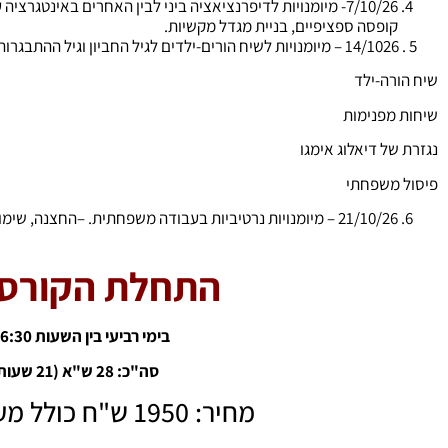
7/10/26- מיומנויות לדיפרנציאציה ביני לבין האחרים באינטג
קופסה ספציפיים, בניית מגדל מקשיות.
5 . 14/1026 – מיומנויות לשיח הורים-ילדים לגיל החביון וגיל ההתבגרות: – פרונטלי
שיח הורה-ילד
שיחות מפנימות
נגזרת של דיאלוג אימגו
פיסול משפחתי
21/10/26 – מיומנויות נרטיביות בעבודה משפחתית. –החצנה, שימוש במושג "הר געש", כתיבה טיפולית עם ילדים.
התחלת הקורס /9/26
בימי רביעי בין השעות 16:30 עד 20:00
סה"כ: 28 ש"א (21 שעות מלאות).
מחיר: 1950 ש"ח כולל מע"מ (עד 4 תש')