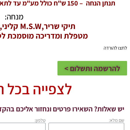
תנתן הנחה – 150 ש"ח כולל מע"מ עד לתאריך 31/07/26, קוד ההנחה: Y150
מנחה:
תיקי שריר,M.S.W קליני, n
מטפלת ומדריכה מוסמכת לטי
לחצו להורדה
להרשמה ותשלום >
לצפייה בכל ה
יש שאלות? השאירו פרטים ונחזור אליכם בהק
שם מלא:
טלפון: