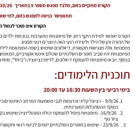
הקורס מתקיים בזום, מלבד מפגש מספר 5 בתאריך 14/10/26 שיתקיים באופן פרונטלי, במכון שילובים.
תתאפשר כניסה למפגש בזום, למי שאין 
הקורס אינו מוכר לגמול 
הקורס יאפשר למידת היקף רחב של מיומנויות התערבות בנוכחות ילדים בט
של ההורה והן של הילד וליצירת רגעי הווה היוצרים רגעי מפגש.
מיומנויות אלה מנגישות תקשורת, דיאלוגים ושימוש בשפה המותאמת לילדים
המיומנויות יהיו סביב חומרים השלכתיים שכולם אינטראקטיביים, המאפ
בנוסף, יובאו מיומנויות להעמקת דיאלוגים, לדיפרנציאציה ו"ביחד", שיות
תוכנית הלימודים:
בימי רביעי בין השעות 16:30 עד 20:00
9/9/26 – רציונל קליני והדגמות לגבי משמעות המרחב האינטרס
כמוקד ההסתכלות המערכתית.
16/9/26- מיומנויות טיפול להעמקת יכולת המנטליזציה:שימוש ב
ציור גוף
3 . 23/9/26 – שימוש בחומרים השלכתיים יזומים לביטוי רגשי ותקשורת: קלפים טיפוליים, מניאטורות, אלבום משפחתי