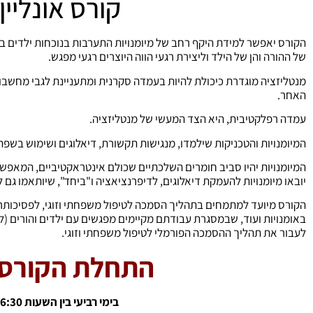
קורס אונליין
הקורס יאפשר למידת היקף רחב של מיומנויות התערבות בנוכחות ילדים בט
של ההורה והן של הילד וליצירת רגעי הווה היוצרים רגעי מפגש.
מנטליזציה מוגדרת כיכולת להיות בעמדה סקרנית ומתעניינת לגבי מחשבות
האחר.
עמדה רפלקטיבית, היא הצד המעשי של מנטליזציה.
המיומנויות והטכניקות שילמדו, מנגישות תקשורת, דיאלוגים ושימוש בשפה 
המיומנויות יהיו סביב חומרים השלכתיים שכולם אינטראקטיביים, המאפש
יובאו מיומנויות להעמקת דיאלוגים, לדיפרנציאציה ו"ביחד", שיותאמו גם 
הקורס מיועד למתמחים בתהליך הסמכה לטיפול משפחתי וזוגי, לפסיכותרפי
באומנויות ועוד, שבמסגרת עבודתם מקיימים מפגשים עם ילדים והורים (לא
לעבור את תהליך ההסמכה הפורמלי לטיפול משפחתי וזוגי.
התחלת הקורס /9/26
בימי רביעי בין השעות 16:30 עד 20:00