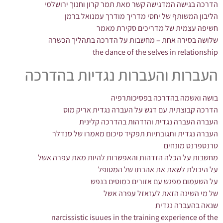
הדרכה בגישה המדגישה קשר מאת תמר קרון וחנוך ירושלמי
הליבון המשותף של יחסי מדריך מודרך עמנואל ברמן
חשיפה עצמית של מדריכים סקירת מאמר
שלושה בסירה אחת – מחשבות על הדרכה בתהליך הכשרה
the dance of the selves in relationship
העברות והעברות נגדיות בהדרכה
בושה ואשמה בהדרכה בפסיכותרפיה
הדרכה קבוצתית עם דגש על העברה נגדית אריק מוס
העברה העברה נגדית והזדהות בהדרכה קלינית
העברה נגדית ותגובתיות תפקיד סיכום מאמרו של סנדלר
טרנספרנס מונחים
מחשבות על הכלה הזדהות והאפשרות להיות מאת עפרה אשל
על היכולת לשאת את אהבתו של המטופל
על השעמום מפגש עם אזורים כמוסים בנפש
של מי השינה הזאת לעזאזל עפרה אשל
שנאה בהעברה נגדית
narcissistic isuues in the training experience of the